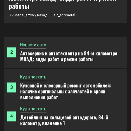
принцип работы и риски
работы
Куда поехать
2 месяца тому назад
sib_ecometal
1
Освоение актуальных профессий через онлайн-
обучение: принципы и форматы
Новости авто
2
Автосервис и автотехцентр на 84-м километре
МКАД: виды работ и режим работы
Куда поехать
Кузовной и слесарный ремонт автомобилей:
3
наличие оригинальных запчастей и сроки
выполнения работ
Куда поехать
4
Детейлинг на кольцевой автодороге, 84-й
километр, владение 1