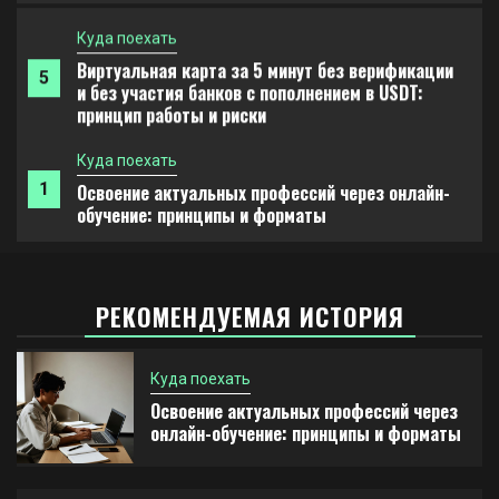
Куда поехать
Виртуальная карта за 5 минут без верификации
5
и без участия банков с пополнением в USDT:
принцип работы и риски
Куда поехать
1
Освоение актуальных профессий через онлайн-
обучение: принципы и форматы
Новости авто
РЕКОМЕНДУЕМАЯ ИСТОРИЯ
2
Автосервис и автотехцентр на 84-м километре
МКАД: виды работ и режим работы
Куда поехать
Куда поехать
Освоение актуальных профессий через
онлайн-обучение: принципы и форматы
Кузовной и слесарный ремонт автомобилей:
3
наличие оригинальных запчастей и сроки
выполнения работ