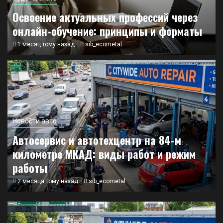
Освоение актуальных профессий через
онлайн-обучение: принципы и форматы
1 месяц тому назад
sib_ecometal
Новости авто
Автосервис и автотехцентр на 84-м
километре МКАД: виды работ и режим
работы
2 месяца тому назад
sib_ecometal
Куда поехать
1
Освоение актуальных профессий через онлайн-
обучение: принципы и форматы