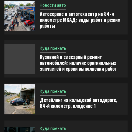
Новости авто
Куда поехать
Автосервис и автотехцентр на 84-м
4
Детейлинг на кольцевой автодороге, 84-й
километре МКАД: виды работ и режим
километр, владение 1
работы
Куда поехать
Виртуальная карта за 5 минут без верификации
Куда поехать
5
и без участия банков с пополнением в USDT:
Кузовной и слесарный ремонт
принцип работы и риски
автомобилей: наличие оригинальных
запчастей и сроки выполнения работ
Куда поехать
Детейлинг на кольцевой автодороге,
84-й километр, владение 1
Куда поехать