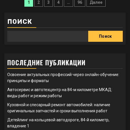
Пагинация
1
2
3
4
…
96
Далее
записей
ПОИСК
Поиск
ПОСЛЕДНИЕ ПУБЛИКАЦИИ
Освоение актуальных профессий через онлайн-обучение:
принципы и форматы
Автосервис и автотехцентр на 84-м километре МКАД:
виды работ и режим работы
Кузовной и слесарный ремонт автомобилей: наличие
оригинальных запчастей и сроки выполнения работ
Детейлинг на кольцевой автодороге, 84-й километр,
владение 1