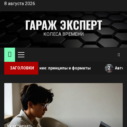
Перейти
8 августа 2026
к
содержимому
ГАРАЖ ЭКСПЕРТ
КОЛЕСА ВРЕМЕНИ
Основное
меню
2
бучение: принципы и форматы
ЗАГОЛОВКИ
Автосервис и автотех
Куда поехать