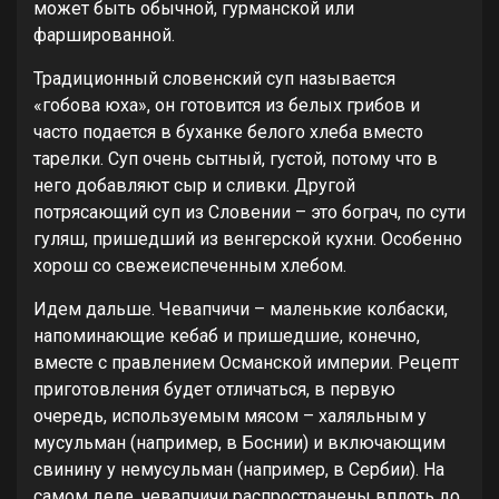
может быть обычной, гурманской или
фаршированной.
Традиционный словенский суп называется
«гобова юха», он готовится из белых грибов и
часто подается в буханке белого хлеба вместо
тарелки. Суп очень сытный, густой, потому что в
него добавляют сыр и сливки. Другой
потрясающий суп из Словении – это бограч, по сути
гуляш, пришедший из венгерской кухни. Особенно
хорош со свежеиспеченным хлебом.
Идем дальше. Чевапчичи – маленькие колбаски,
напоминающие кебаб и пришедшие, конечно,
вместе с правлением Османской империи. Рецепт
приготовления будет отличаться, в первую
очередь, используемым мясом – халяльным у
мусульман (например, в Боснии) и включающим
свинину у немусульман (например, в Сербии). На
самом деле, чевапчичи распространены вплоть до