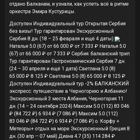
отдано Балканам, и узнали, как успеть всё в ритме
оркестра Эмира Кустурицы.
Доступен Индивидуальный тур
Открытая Сербия
без визы! Тур гарантирован Экскурсионный
Сербия
8 дн.
(18 – 25 февраля и ещё 4 даты)
Наталья 5.0
(67)
от 66 000 ₽
от 7 333 ₽
Наталья 5.0
(67)
от 66 000 ₽
от 7 333 ₽
Сербия: балканский трип
Тур гарантирован Гастрономический Сербия
7 дн.
(24 – 30 апреля и ещё 1 дата)
Светлана 5.0
(8)
65 000 ₽
8 125 ₽
Светлана 5.0
(8)
65 000 ₽
8 125 ₽
Доступен Индивидуальный тур
-2%
БАЛКАНСКИЙ
экспресс: путешествие в Черногорию и Албанию!
Экскурсионный 3 места Албания, Черногория
11
дн.
(14 – 24 сентября 2024)
Максим 5.0
(112)
83 046
₽
(84 722 ₽)
6 934 ₽
(7 086 ₽)
Максим 5.0
(112)
83 046 ₽
(84 722 ₽)
6 934 ₽
(7 086 ₽)
о. Корфу +
Метеоры+ отдых на море Экскурсионный Греция
8
дн.
(30 апр – 07 май)
Диана 4.7
(35)
114 284 ₽