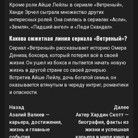
Кроме роли Айше Лейлы в сериале «Ветреный»,
Ханде Эрчел сыграла множество других
интересных ролей. Она снялась в сериалах «Асли»,
«Земля», «Падший ангел» и «Леди Скандал».
Какова сюжетная линия сериала «Ветреный»?
Сериал «Ветреный» рассказывает историю Омера
Дениза, боксера, который потерял всё в своей
жизни. Он ушел из бокса и пытается начать новую
жизнь в другой стране со своей дочерью.
Встретив Айше Лейлу, дочь богатой семьи, он
оказывается втянутым в череду интриг, романтики
и опасности.
Продолжить
Назад
Далее
чтение
Азалий Валиев —
Актер Хардин Скотт —
карьера, достижения,
биография, факты из
жизнь и главные
жизни и успешная
события
карьера в мире кино и