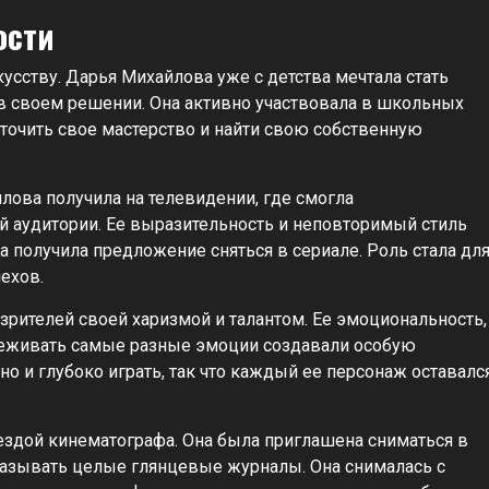
ости
скусству. Дарья Михайлова уже с детства мечтала стать
в своем решении. Она активно участвовала в школьных
тточить свое мастерство и найти свою собственную
ова получила на телевидении, где смогла
й аудитории. Ее выразительность и неповторимый стиль
 получила предложение сняться в сериале. Роль стала дл
ехов.
рителей своей харизмой и талантом. Ее эмоциональность,
ереживать самые разные эмоции создавали особую
о и глубоко играть, так что каждый ее персонаж оставалс
здой кинематографа. Она была приглашена сниматься в
называть целые глянцевые журналы. Она снималась с