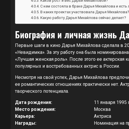
Каков рост и вес Дарьи Михайловой?
С кем состояла в браке Дарья Михайлова и есть л
В каких проектах участвовала Дарья Михайлова
Какую работу Дарья Михайлова сейчас делает?
Биография и личная жизнь Д
Первые шаги в кино Дарья Михайлова сделала в 20
«Невидимка». За эту работу она была номинирован
«Лучшая женская роль». После этого ее актерская к
популярных и востребованных актрис в России.
Несмотря на свой успех, Дарья Михайлова предпоч
ее романтических отношениях практически нет. Акт
творческого потенциала.
Дата рождения:
11 января 1995 
Место рождения:
Москва
Карьера:
Актриса
Награды:
Номинация на п