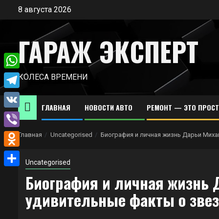
Перейти
8 августа 2026
к
содержимому
ГАРАЖ ЭКСПЕРТ
WhatsApp
КОЛЕСА ВРЕМЕНИ
Telegram
ГЛАВНАЯ
НОВОСТИ АВТО
РЕМОНТ — ЭТО ПРОС
VK
Viber
Главная
Uncategorised
Биография и личная жизнь Дарьи Миха
Odnoklassniki
Uncategorised
Отправить
Биография и личная жизнь
удивительные факты о звез