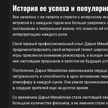
История ее успеха и популярн
Все началось с ее таланта и страсти к актерскому и
актрисой и с каждым годом все больше уверялась 
постановках и театральной жизни, что помогло ей о
интерпретацию каждого роли.
Свой первый профессиональный опыт Дарья Михайл
продемонстрировать свой актерский талант широко
игры привлекли внимание режиссеров, и вскоре она
нее настоящим прорывом и залогом ее будущих усп
Постепенно Дарья Михайлова завоевывала сердца з
натуральность и способность в одно мгновение п
атмосферу в каждой сцене. Она умела проникновенн
в сердцах зрителей еще на долгое время.
Со временем Дарья Михайлова стала настоящей зве
большом количестве фильмов, а ее именем стали 