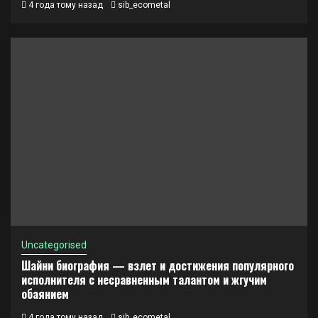
4 года тому назад
sib_ecometal
Uncategorised
Шайни биография — взлет и достижения популярного
исполнителя с несравненным талантом и жгучим
обаянием
4 года тому назад
sib_ecometal