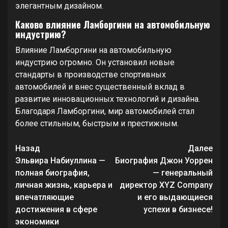
элегантным дизайном.
Каково влияние Ламборгини на автомобильную
индустрию?
Влияние Ламборгини на автомобильную
индустрию огромно. Он установил новые
стандарты в производстве спортивных
автомобилей и внес существенный вклад в
развитие инновационных технологий и дизайна.
Благодаря Ламборгини, мир автомобилей стал
более стильным, быстрым и престижным.
Продолжить
Назад
Далее
чтение
Эльвира Набиуллина —
Биография Джон Уоррен
полная биография,
— генеральный
личная жизнь, карьера и
директор XYZ Company
впечатляющие
и его выдающиеся
достижения в сфере
успехи в бизнесе!
экономики