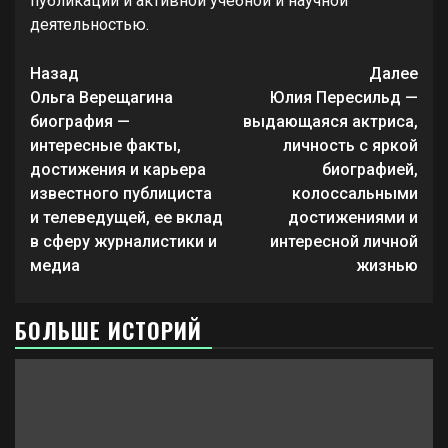
публикаций и активной учебной и научной
деятельностью.
Продолжить
Назад
Далее
чтение
Ольга Верещагина
Юлия Пересильд —
биография —
выдающаяся актриса,
интересные факты,
личность с яркой
достижения и карьера
биографией,
известного публициста
колоссальными
и телеведущей, ее вклад
достижениями и
в сферу журналистики и
интересной личной
медиа
жизнью
БОЛЬШЕ ИСТОРИЙ