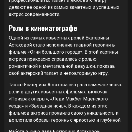
профессионализм, талант и любовь к театру
делают ее одной из самых заметных и успешных
актрис современности.
Роли в кинематографе
Одной из самых известных ролей Екатерины
Астаховой стало исполнение главной героини в
фильме «Огни большого города». В этой картины
актриса прекрасно справилась с ролью
романтичной и мечтательной девушки, показав
свой актерский талант и неповторимую игру.
Также Екатерина Астахова сыграла замечательные
роли в других известных фильмах, включая
«Призрак оперы», «Леди Макбет Мценского
уезда» и «Звездная ночь». В каждом из этих
фильмов актриса проявила свою уникальность и
воплотила образы героинь с яркостью и глубиной.
Работа в кино дала Екатерине Астаховой