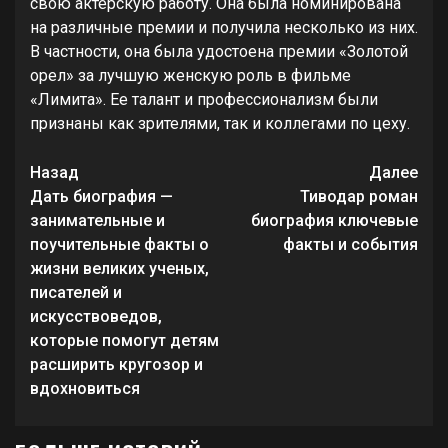
свою актерскую работу. Она была номинирована
на различные премии и получила несколько из них.
В частности, она была удостоена премии «Золотой
орел» за лучшую женскую роль в фильме
«Лимита». Ее талант и профессионализм были
признаны как зрителями, так и коллегами по цеху.
Продолжить
Назад
Далее
чтение
Дать биография —
Тиводар роман
занимательные и
биография ключевые
поучительные факты о
факты и события
жизни великих ученых,
писателей и
искусствоведов,
которые помогут детям
расширить кругозор и
вдохновиться