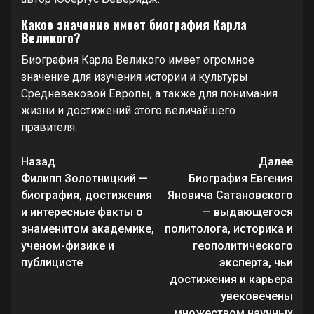
Какое значение имеет биография Карла
Великого?
Биография Карла Великого имеет огромное
значение для изучения истории и культуры
Средневековой Европы, а также для понимания
жизни и достижений этого величайшего
правителя.
Продолжить
Назад
Далее
чтение
Филипп Золотницкий —
Биография Евгения
биография, достижения
Яновича Сатановского
и интересные факты о
— выдающегося
знаменитом академике,
политолога, историка и
ученом-физике и
геополитического
публицисте
эксперта, чьи
достижения и карьера
увековечены
множеством научных