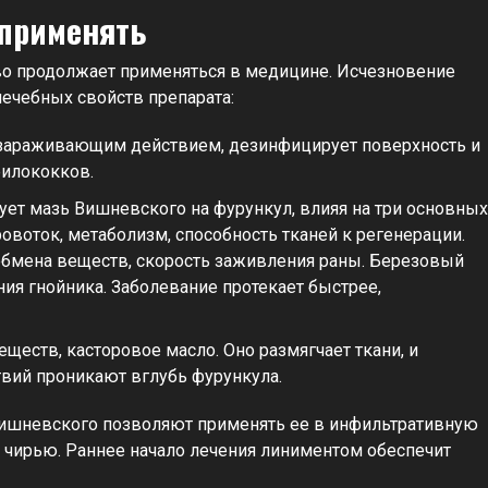
 применять
во продолжает применяться в медицине. Исчезновение
лечебных свойств препарата:
ззараживающим действием, дезинфицирует поверхность и
филококков.
ует мазь Вишневского на фурункул, влияя на три основных
ровоток, метаболизм, способность тканей к регенерации.
обмена веществ, скорость заживления раны. Березовый
ия гнойника. Заболевание протекает быстрее,
ществ, касторовое масло. Оно размягчает ткани, и
вий проникают вглубь фурункула.
ишневского позволяют применять ее в инфильтративную
 чирью. Раннее начало лечения линиментом обеспечит