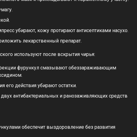
магу.
кой.
пресс убирают, кожу протирают антисептиками насухо.
риложить лекарственный препарат.
ского используют после вскрытия чирья:
нфекции фурункул смазывают обеззараживающим
ксидином.
я его действия убирают остатки.
е двух антибактериальных и ранозаживляющих средств
ункулами обеспечит выздоровление без развития