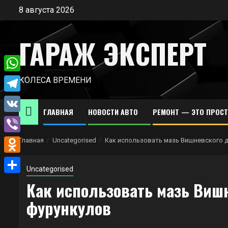
Перейти
8 августа 2026
к
содержимому
ГАРАЖ ЭКСПЕРТ
WhatsApp
КОЛЕСА ВРЕМЕНИ
Telegram
ГЛАВНАЯ
НОВОСТИ АВТО
РЕМОНТ — ЭТО ПРОС
VK
Viber
Главная
Uncategorised
Как использовать мазь Вишневского 
Odnoklassniki
Uncategorised
Отправить
Как использовать мазь Виш
фурункулов