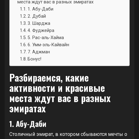
места ждут вас в разных эмиратах
1. Абу-Даби
2. Дубай
3. Шарджа
4. Фуджейра
5. Рас-аль-Хайма
6. Умм-эль-Кайвайн
7. Аджман
Бонус!
Разбираемся, какие
активности и красивые
места ждут вас в разных
эмиратах
1. Абу-Даби
Столичный эмират, в котором сбываются мечты о