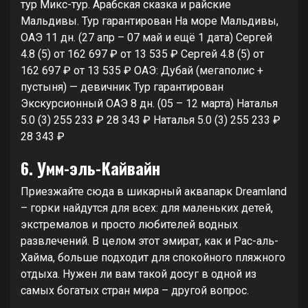
тур
Микс-тур. Арабская сказка и райские
Мальдивы. Тур гарантирован На море Мальдивы,
ОАЭ
11 дн.
(27 апр – 07 май и ещё 1 дата)
Сергей
4.8
(5)
от 162 697 ₽
от 13 535 ₽
Сергей 4.8
(5)
от
162 697 ₽
от 13 535 ₽
ОАЭ: Дубай (мегаполис +
пустыня) — девичник Тур гарантирован
Экскурсионный ОАЭ
8 дн.
(05 – 12 марта)
Наталья
5.0
(3)
255 233 ₽
28 343 ₽
Наталья 5.0
(3)
255 233 ₽
28 343 ₽
6. Умм-эль-Кайвайн
Приезжайте сюда в шикарный аквапарк Dreamland
– горки найдутся для всех: для маленьких детей,
экстремалов и просто любителей водных
развлечений. В целом этот эмират, как и Рас-аль-
Хайма, больше подходит для спокойного пляжного
отдыха. Нужен ли вам такой досуг в одной из
самых богатых стран мира – другой вопрос.