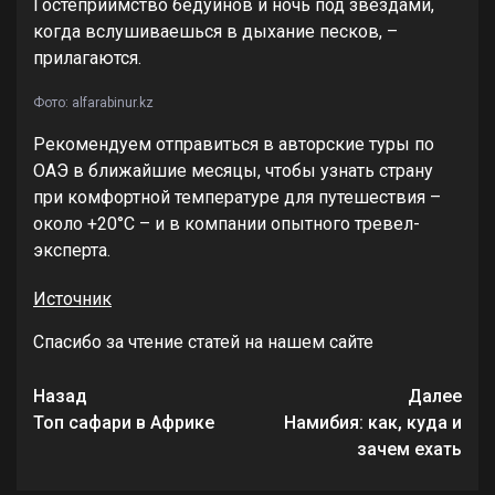
Гостеприимство бедуинов и ночь под звездами,
когда вслушиваешься в дыхание песков, –
прилагаются.
Фото: alfarabinur.kz
Рекомендуем отправиться в авторские туры по
ОАЭ в ближайшие месяцы, чтобы узнать страну
при комфортной температуре для путешествия –
около +20°С – и в компании опытного тревел-
эксперта.
Источник
Спасибо за чтение статей на нашем сайте
Продолжить
Назад
Далее
чтение
Топ сафари в Африке
Намибия: как, куда и
зачем ехать