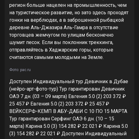
регион больше нацелен на промышленность, чем
на туристическое развитие, но зато здесь проходят
гонки на верблюдах, а в заброшенной рыбацкой
деревне Аль-Джазира Аль-Гамра в отсутствие
торговцев жемчугом по улицам бесконечно
шумит песок. Если вы поклонник треккинга,
отправляйтесь в Хаджарские горы, которые
считаются самыми молодыми на Земле.
Фото: pac.ru
Доступен Индивидуальный тур
Девичник в Дубае
(нейро-арт-фото-тур) Тур гарантирован Девичник
ОАЭ
7 дн.
(03 – 09 марта)
Евгения 5.0
(2)
203 372 ₽
25 457 ₽
Евгения 5.0
(2)
203 372 ₽
25 457 ₽
ВЕЙКСЕРФ-КЕМП В АБУ-ДАБИ С 10 ПО 15 МАРТА
Тур гарантирован Серфинг ОАЭ
6 дн.
(10 – 15
марта)
Карина 5.0
(3)
154 282 ₽
22 021 ₽
Карина 5.0
(3)
154 282 ₽
22 021 ₽
Доступен Индивидуальный