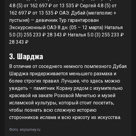
4.8
(5)
от 162 697 ₽
от 13 535 ₽
Сергей 4.8
(5)
от
162 697 ₽
от 13 535 ₽
ОАЭ: Дубай (мегаполис +
пустыня) — девичник Тур гарантирован
Экскурсионный ОАЭ
8 дн.
(05 – 12 марта)
Наталья
5.0
(3)
255 233 ₽
28 343 ₽
Наталья 5.0
(3)
255 233 ₽
28 343 ₽
3. Шарджа
В отличие от соседнего немного помпезного Дубая
Шарджа придерживается меньшего размаха и
более строгих правил. Лучшее, что здесь можно
увидеть – памятник Корану рядом с изумительно
красивой на закате Розовой Мечетью и музей
исламской культуры, который стоит посетить,
чтобы познать всю сложную историю
сторонников ислама и всю красоту их искусства.
Фото: enjourney.ru