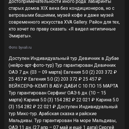
достопримечательности иного рода: лабиринты
старых домов XIX века без кондиционеров, но с
ветровыми башнями, музей кофе и даже музей
современного искусства XVA Gallery. Район для тех,
кто хочет по праву сказать: «Я видел нетипичные
Эмираты».
Фото: byvali.ru
Доступен Индивидуальный тур
Девичник в Дубае
(нейро-арт-фото-тур) Тур гарантирован Девичник
ОАЭ
7 дн.
(03 – 09 марта)
Евгения 5.0
(2)
203 372 ₽
25 457 ₽
Евгения 5.0
(2)
203 372 ₽
25 457 ₽
ВЕЙКСЕРФ-КЕМП В АБУ-ДАБИ С 10 ПО 15 МАРТА
Тур гарантирован Серфинг ОАЭ
6 дн.
(10 – 15
марта)
Карина 5.0
(3)
154 282 ₽
22 021 ₽
Карина 5.0
(3)
154 282 ₽
22 021 ₽
Доступен Индивидуальный
тур
Микс-тур. Арабская сказка и райские
Мальдивы. Тур гарантирован На море Мальдивы,
ОАЭ
11 дн.
(27 апр – 07 май и ещё 1 дата)
Сергей