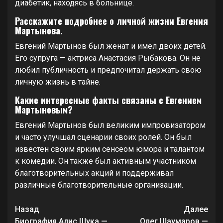
диабетик, находясь в больнице.
Расскажите подробнее о личной жизни Евгения
Мартынова.
Евгений Мартынов был женат и имел двоих детей.
Его супруга — актриса Анастасия Рыбакова. Он не
любил публичность и предпочитал держать свою
личную жизнь в тайне.
Какие интересные факты связаны с Евгением
Мартыновым?
Евгений Мартынов был великим импровизатором
и часто улучшал сценарии своих ролей. Он был
известен своим ярким сенсеом юмора и талантом
к комедии. Он также был активным участником
благотворительных акций и поддерживал
различные благотворительные организации.
Продолжить
Назад
Далее
Биография Алис Шука —
Олег Шаумаров —