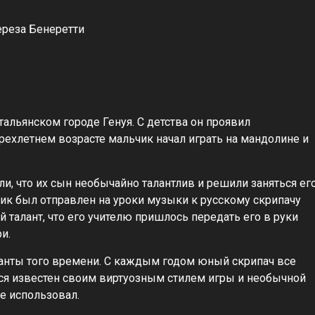
ереза Бенеретти
тальянском городе Генуя. С детства он проявил
рехлетнем возрасте мальчик начал играть на мандолине и
ли, что их сын необычайно талантлив и решили заняться ег
ик был отправлен на уроки музыки к русскому скрипачу
талант, что его учителю пришлось передать его в руки
и.
нты того времени. С каждым годом юный скрипач все
ся известен своим виртуозным стилем игры и необычной
не использовал.