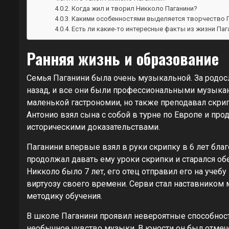
Когда жил и творил Никколо Паганини?
Какими особенностями выделяется творчество 
Есть ли какие-то интересные факты из жизни Паг
Ранняя жизнь и образование
Семья Паганини была очень музыкальной. За родо
назад, и все они были профессиональными музыкан
маленькой гастрономии, но также преподавал скрипк
Антонио взял сына с собой в турне по Европе и про
историческими доказательствами.
Паганини впервые взял в руки скрипку в 6 лет благ
продолжал давать ему уроки скрипки и старался о
Никколо было 7 лет, его отец отправил его на уче
виртуозу своего времени. Серви стал наставником 
методику обучения.
В школе Паганини проявил невероятные способност
необычное чувство музыки. В юности он был отмеч