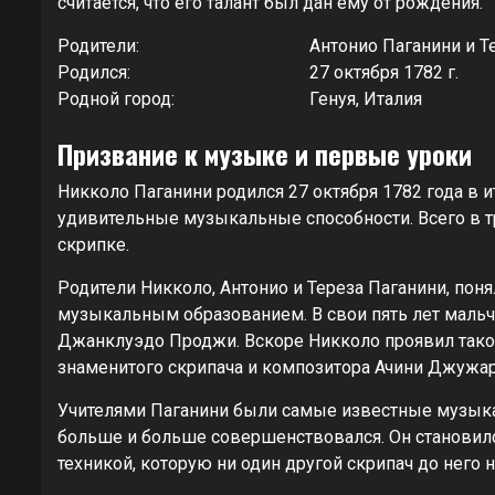
считается, что его талант был дан ему от рождения.
Родители:
Антонио Паганини и Т
Родился:
27 октября 1782 г.
Родной город:
Генуя, Италия
Призвание к музыке и первые уроки
Никколо Паганини родился 27 октября 1782 года в и
удивительные музыкальные способности. Всего в т
скрипке.
Родители Никколо, Антонио и Тереза Паганини, поня
музыкальным образованием. В свои пять лет мальч
Джанклуэдо Проджи. Вскоре Никколо проявил такой 
знаменитого скрипача и композитора Ачини Джужар
Учителями Паганини были самые известные музыка
больше и больше совершенствовался. Он становил
техникой, которую ни один другой скрипач до него 