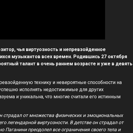
озитор, чья виртуозность и непревзойденное
хся музыкантов всех времен. Родившись 27 октября
роятный талант в очень раннем возрасте и уже в девять
превзойденную технику и невероятные способности на
 успешно исполнять недостижимые для других
азуема и уникальна, что многие считали его истинным
 Он страдал от множества физических и эмоциональных
его легендарной виртуозности. В детстве он страдал от
 но Паганини преодолел все ограничения своего тела и