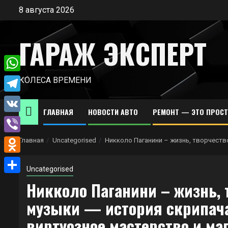
Перейти
8 августа 2026
к
содержимому
ГАРАЖ ЭКСПЕРТ
WhatsApp
КОЛЕСА ВРЕМЕНИ
Telegram
ГЛАВНАЯ
НОВОСТИ АВТО
РЕМОНТ — ЭТО ПРОС
VK
Viber
Главная
Uncategorised
Никколо Паганини – жизнь, творчеств
Odnoklassniki
Uncategorised
Отправить
Никколо Паганини – жизнь, 
музыки — история скрипача
виртуозное мастерство и ма