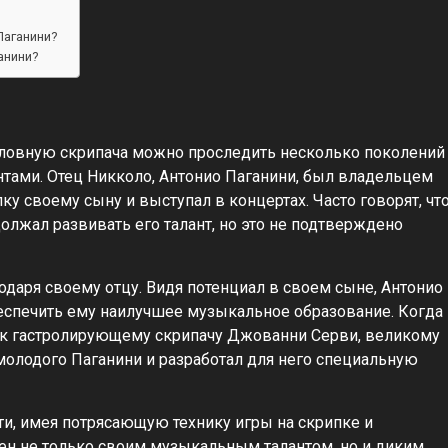
Паганини?
анини?
словную скрипача можно проследить несколько поколений
тами. Отец Никколо, Антонио Паганини, был владельцем
у своему сыну и выступал в концертах. Часто говорят, чт
должал развивать его талант, но это не подтверждено
одаря своему отцу. Видя потенциал в своем сыне, Антонио
беспечить ему наилучшее музыкальное образование. Когда
бу к гастролирующему скрипачу Джованни Серви, великому
молодого Паганини и разработал для него специальную
и, имея потрясающую технику игры на скрипке и
ен не только своим музыкальным талантом, но и диким