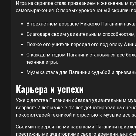
Игра на скрипке стала призванием и жизненным пу
самовыражения. С первых уроков юный скрипач поч
В трехлетнем возрасте Никколо Паганини начал
Благодаря своим удивительным способностям,
Позже его учитель передал его под опеку Ачи
С каждым годом Паганини становился все бо
технике игры.
Музыка стала для Паганини судьбой и призван
Карьера и успехи
Уже с детства Паганини обладал удивительным музы
возрасте 7 лет и уже в 12 лет дебютировал на сце
покорил своей техникой и страстью к музыке все за
Своими невероятными навыками Паганини привлек
престижными аудиториями своего времени, включа