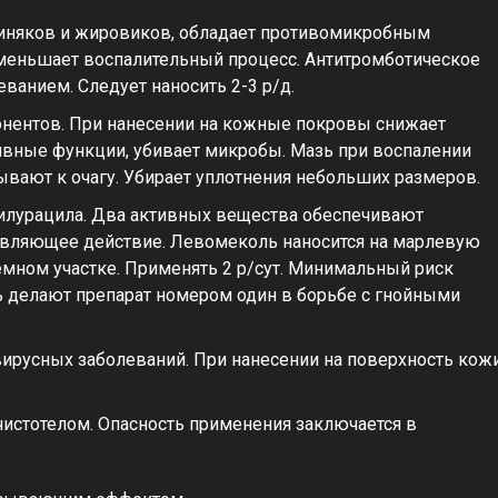
 синяков и жировиков, обладает противомикробным
меньшает воспалительный процесс. Антитромботическое
ванием. Следует наносить 2-3 р/д.
онентов. При нанесении на кожные покровы снижает
вные функции, убивает микробы. Мазь при воспалении
ывают к очагу. Убирает уплотнения небольших размеров.
илурацила. Два активных вещества обеспечивают
ивляющее действие. Левомеколь наносится на марлевую
емном участке. Применять 2 р/сут. Минимальный риск
ь делают препарат номером один в борьбе с гнойными
вирусных заболеваний. При нанесении на поверхность кож
истотелом. Опасность применения заключается в