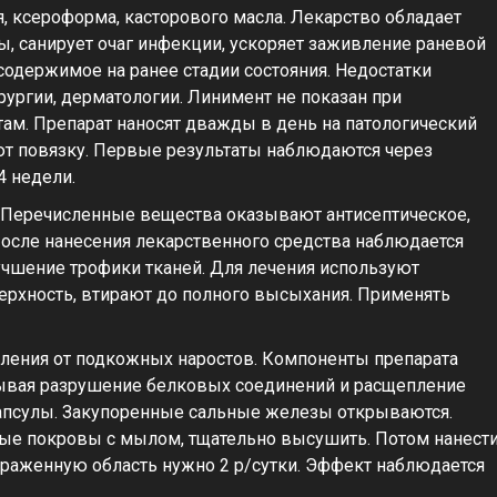
, ксероформа, касторового масла. Лекарство обладает
, санирует очаг инфекции, ускоряет заживление раневой
содержимое на ранее стадии состояния. Недостатки
рургии, дерматологии. Линимент не показан при
ам. Препарат наносят дважды в день на патологический
ют повязку. Первые результаты наблюдаются через
4 недели.
н. Перечисленные вещества оказывают антисептическое,
осле нанесения лекарственного средства наблюдается
чшение трофики тканей. Для лечения используют
ерхность, втирают до полного высыхания. Применять
вления от подкожных наростов. Компоненты препарата
ывая разрушение белковых соединений и расщепление
капсулы. Закупоренные сальные железы открываются.
е покровы с мылом, тщательно высушить. Потом нанест
ораженную область нужно 2 р/сутки. Эффект наблюдается