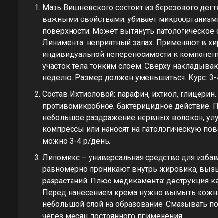
Мазь Вишневского состоит из березового дегтя
важными свойствами: убивает микроорганизмы
поверхности. Может вытянуть патологическое 
Линимента: неприятный запах. Применяют в хи
индивидуальной непереносимости к компонент
участок тела тонким слоем. Сверху накладыва
неделю. Размер должен уменьшиться. Курс: 3-
Состав Ихтиоловой: парафин, ихтиол, глицери
противомикробное, бактерицидное действие. П
небольшое раздражение нервных волокон, улу
компрессы или наносят на патологическую пов
можно 3-4 р/день.
Липомикс – универсальная средство для изба
равномерно проникают внутрь жировика, выз
разрастаний. Плюс медикамента: деструкция 
Перед нанесением крема нужно вымыть кожны
небольшой слой на образование. Смазывать п
через месяц постоянного применения.