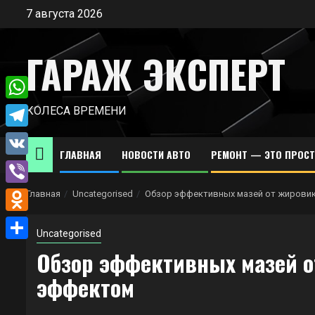
Перейти
7 августа 2026
к
содержимому
ГАРАЖ ЭКСПЕРТ
WhatsApp
КОЛЕСА ВРЕМЕНИ
Telegram
ГЛАВНАЯ
НОВОСТИ АВТО
РЕМОНТ — ЭТО ПРОС
VK
Viber
Главная
Uncategorised
Обзор эффективных мазей от жирови
Odnoklassniki
Uncategorised
Отправить
Обзор эффективных мазей 
эффектом