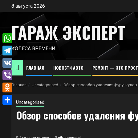
Перейти
8 августа 2026
к
содержимому
ГАРАЖ ЭКСПЕРТ
WhatsApp
КОЛЕСА ВРЕМЕНИ
Telegram
ГЛАВНАЯ
НОВОСТИ АВТО
РЕМОНТ — ЭТО ПРОС
VK
Viber
Главная
Uncategorised
Обзор способов удаления фурункулов
Odnoklassniki
Uncategorised
Отправить
Обзор способов удаления ф