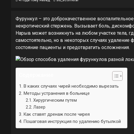
4 года тому назад
sib_ecometal
Фурункул – это доброкачественное воспалительно
некротический стержень. Вызывает боль, дискомфо
Нарыв может возникнуть на любом участке тела, гд
самостоятельно, но в некоторых случаях удаление
состояние пациенты и предотвратить осложнения.
Содержание
В каких случаях чирей необходимо вырезать
Методы устранения в больнице
Хирургическим путем
Лазер
Как ставят дренаж после чирея
Пошаговая инструкция по удалению бутылкой