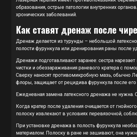
образования, острые патологии внутренних органо
хронических заболеваний.
Как ставят дренаж после чир
Дренаж делается из турунды – небольшой латексно
полости фурункула или дренирования раны после уд
Дренажи подготавливают заранее: сестра нарезает
чистки и обеззараживания раневого кратера с помо
Сверху наносят противомикробную мазь, обычно Л
флоры, защищает от рецидива фурункула после его 
Ежедневная замена латексного дренажа не нужна. О
Когда кратер после удаления очищается от гнойног
полоску извлекают в условиях перевязочной, соблю
При установке дренажа в полость фурункула необ
материалом. Полоску в ране не зашивают, она нужна