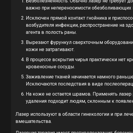
Безболезненность. Обычно лазер не требует до
важно при непереносимости обезболивающих 
Исключен прямой контакт гнойника и приспосо
возбудителя инфекции, распространение на зд
агента в полость раны.
Вырезают фурункул сверхточным оборудование
кожи не затрагивают.
В процессе вскрытия чирья практически нет кр
кровеносные сосуды.
Заживление тканей начинается намного раньш
Исключаются последствия в виде послеоперац
На коже не остается шрамов. Применять лазер
удаления подходит людям, склонным к появле
Лазер используют в области гинекологии и при ле
вмешательства.
Лазерная терапия имеет противопоказания: береме