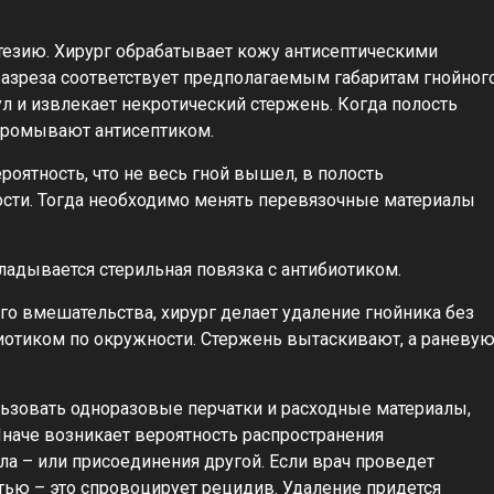
езию. Хирург обрабатывает кожу антисептическими
разреза соответствует предполагаемым габаритам гнойног
л и извлекает некротический стержень. Когда полость
 промывают антисептиком.
роятность, что не весь гной вышел, в полость
ости. Тогда необходимо менять перевязочные материалы
ладывается стерильная повязка с антибиотиком.
го вмешательства, хирург делает удаление гнойника без
биотиком по окружности. Стержень вытаскивают, а раневу
льзовать одноразовые перчатки и расходные материалы,
наче возникает вероятность распространения
а – или присоединения другой. Если врач проведет
стью – это спровоцирует рецидив. Удаление придется