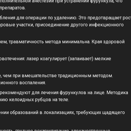
полнительной анестезии при устранении фурункула, что
препаратов.
бления для операции по удалению. Это предотвращает рос
оровые участки, присоединение другого инфекционного
м, травматичность метода минимальна. Края здоровой
овотечения: лазер коагулирует (запаивает) мелкие
е, чем при вмешательстве традиционным методом.
ионного воспаления.
 рекомендуют для лечения фурункулов на лице. Методика
нию келоидных рубцов на теле.
чении образований в локализациях, требующих щадящего
нность, грудное вскармливание, злокачественные