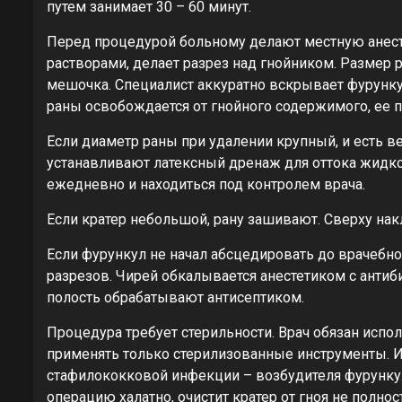
путем занимает 30 – 60 минут.
Перед процедурой больному делают местную анест
растворами, делает разрез над гнойником. Размер 
мешочка. Специалист аккуратно вскрывает фурунку
раны освобождается от гнойного содержимого, ее
Если диаметр раны при удалении крупный, и есть ве
устанавливают латексный дренаж для оттока жидк
ежедневно и находиться под контролем врача.
Если кратер небольшой, рану зашивают. Сверху нак
Если фурункул не начал абсцедировать до врачебно
разрезов. Чирей обкалывается анестетиком с анти
полость обрабатывают антисептиком.
Процедура требует стерильности. Врач обязан испо
применять только стерилизованные инструменты. И
стафилококковой инфекции – возбудителя фурункул
операцию халатно, очистит кратер от гноя не полно