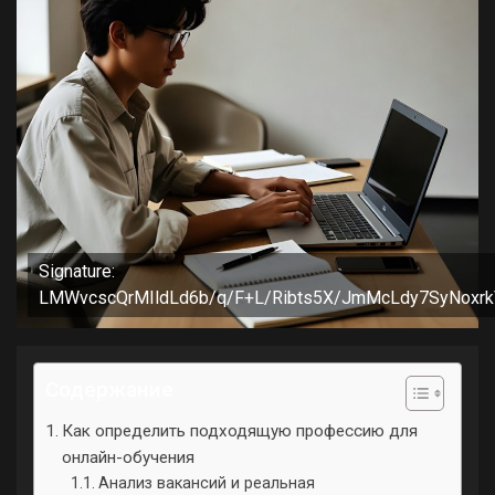
Signature:
LMWvcscQrMIldLd6b/q/F+L/Ribts5X/JmMcLdy7SyNoxr
Содержание
Как определить подходящую профессию для
онлайн-обучения
Анализ вакансий и реальная