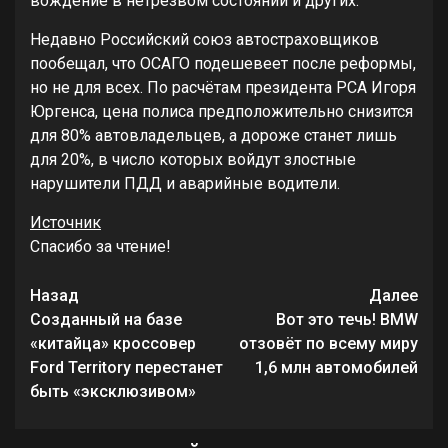
вождение в нетрезвом состоянии и других.
Недавно Российский союз автостраховщиков
пообещал, что ОСАГО подешевеет после реформы,
но не для всех. По расчётам президента РСА Игоря
Юргенса, цена полиса предположительно снизится
для 80% автовладельцев, а дороже станет лишь
для 20%, в число которых войдут злостные
нарушители ПДД и аварийные водители.
Источник
Спасибо за чтение!
Продолжить
Назад
Далее
чтение
Созданный на базе
Вот это течь! BMW
«китайца» кроссовер
отзовёт по всему миру
Ford Territory перестанет
1,6 млн автомобилей
быть «эксклюзивом»