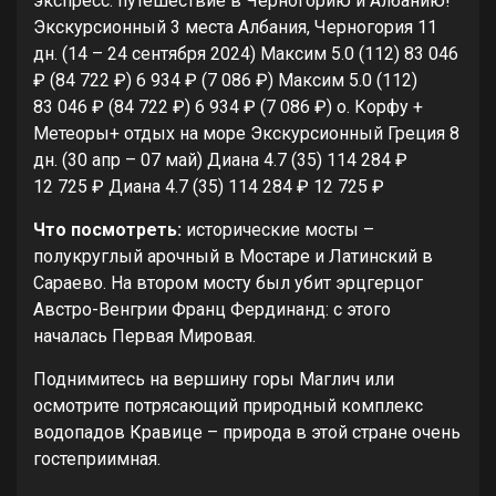
экспресс: путешествие в Черногорию и Албанию!
Экскурсионный 3 места Албания, Черногория
11
дн.
(14 – 24 сентября 2024)
Максим 5.0
(112)
83 046
₽
(84 722 ₽)
6 934 ₽
(7 086 ₽)
Максим 5.0
(112)
83 046 ₽
(84 722 ₽)
6 934 ₽
(7 086 ₽)
о. Корфу +
Метеоры+ отдых на море Экскурсионный Греция
8
дн.
(30 апр – 07 май)
Диана 4.7
(35)
114 284 ₽
12 725 ₽
Диана 4.7
(35)
114 284 ₽
12 725 ₽
Что посмотреть:
исторические мосты –
полукруглый арочный в Мостаре и Латинский в
Сараево. На втором мосту был убит эрцгерцог
Австро-Венгрии Франц Фердинанд: с этого
началась Первая Мировая.
Поднимитесь на вершину горы Маглич или
осмотрите потрясающий природный комплекс
водопадов Кравице – природа в этой стране очень
гостеприимная.