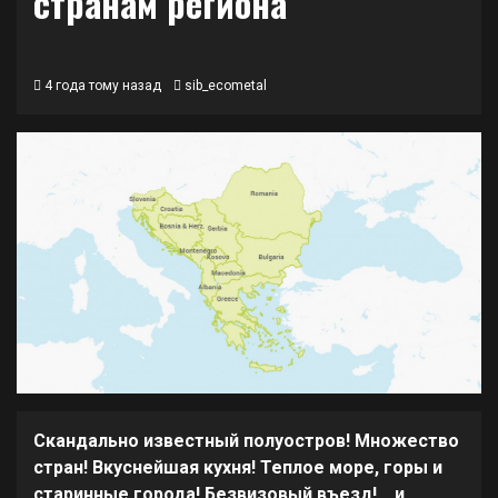
странам региона
4 года тому назад
sib_ecometal
Скандально известный полуостров! Множество
стран! Вкуснейшая кухня! Теплое море, горы и
старинные города! Безвизовый въезд!… и