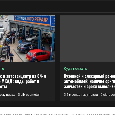
вто
Куда поехать
с и автотехцентр на 84-м
Кузовной и слесарный ремо
 МКАД: виды работ и
автомобилей: наличие ориг
боты
запчастей и сроки выполне
ому назад
sib_ecometal
2 месяца тому назад
sib_eco