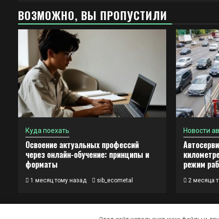
ВОЗМОЖНО, ВЫ ПРОПУСТИЛИ
Куда поехать
Новости а
Освоение актуальных профессий
Автосерви
через онлайн-обучение: принципы и
километре
форматы
режим ра
1 месяц тому назад
sib_ecometal
2 месяца т