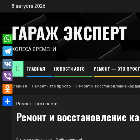
Перейти
8 августа 2026
к
содержимому
ГАРАЖ ЭКСПЕРТ
WhatsApp
КОЛЕСА ВРЕМЕНИ
Telegram
ГЛАВНАЯ
НОВОСТИ АВТО
РЕМОНТ — ЭТО ПРОС
VK
Viber
Главная
Ремонт - это просто
Ремонт и восстановление карда
Odnoklassniki
Ремонт - это просто
Отправить
Ремонт и восстановление к