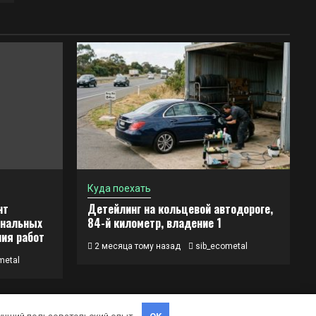
Куда поехать
нт
Детейлинг на кольцевой автодороге,
инальных
84-й километр, владение 1
ния работ
2 месяца тому назад
sib_ecometal
metal