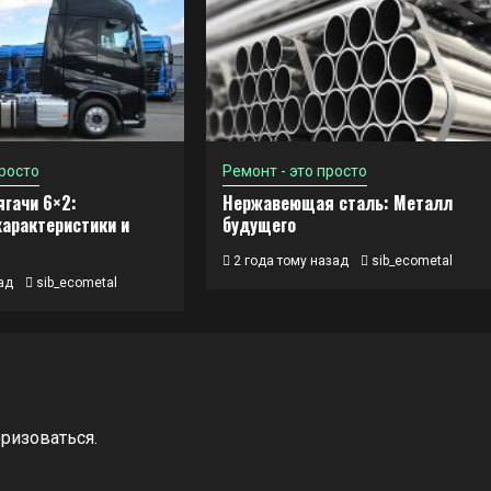
просто
Ремонт - это просто
гачи 6×2:
Нержавеющая сталь: Металл
характеристики и
будущего
2 года тому назад
sib_ecometal
ад
sib_ecometal
оризоваться
.