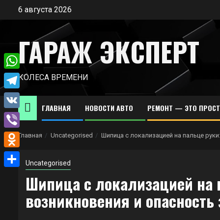
Перейти
6 августа 2026
к
содержимому
ГАРАЖ ЭКСПЕРТ
WhatsApp
КОЛЕСА ВРЕМЕНИ
Telegram
ГЛАВНАЯ
НОВОСТИ АВТО
РЕМОНТ — ЭТО ПРОС
VK
Viber
Главная
Uncategorised
Шипица с локализацией на пальце рук
Odnoklassniki
Uncategorised
Отправить
Шипица с локализацией на 
возникновения и опасность