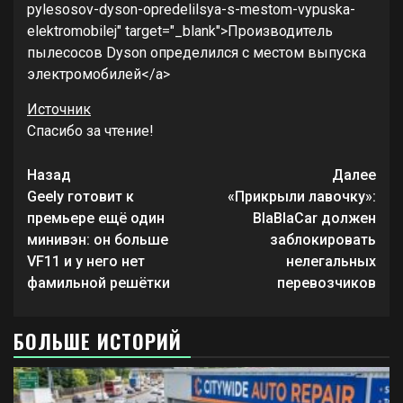
pylesosov-dyson-opredelilsya-s-mestom-vypuska-
elektromobilej" target="_blank">Производитель
пылесосов Dyson определился с местом выпуска
электромобилей</a>
Источник
Спасибо за чтение!
Продолжить
Назад
Далее
чтение
Geely готовит к
«Прикрыли лавочку»:
премьере ещё один
BlaBlaCar должен
минивэн: он больше
заблокировать
VF11 и у него нет
нелегальных
фамильной решётки
перевозчиков
БОЛЬШЕ ИСТОРИЙ