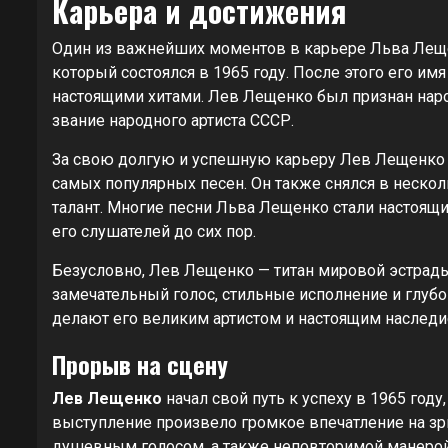
Карьера и достижения
Один из важнейших моментов в карьере Льва Лещен
который состоялся в 1965 году. После этого его имя
настоящими хитами. Лев Лещенко был признан наро
звание народного артиста СССР.
За свою долгую и успешную карьеру Лев Лещенко 
самых популярных песен. Он также снялся в неско
талант. Многие песни Льва Лещенко стали настоящ
его слушателей до сих пор.
Безусловно, Лев Лещенко — титан мировой эстрады,
замечательный голос, стильные исполнение и глуб
делают его великим артистом и настоящим наследи
Прорыв на сцену
Лев Лещенко
начал свой путь к успеху в 1965 году
выступление произвело громкое впечатление на з
душевным голосом, а также неповторимой манерой