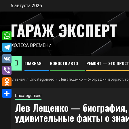
Перейти
6 августа 2026
к
содержимому
ГАРАЖ ЭКСПЕРТ
WhatsApp
КОЛЕСА ВРЕМЕНИ
Telegram
ГЛАВНАЯ
НОВОСТИ АВТО
РЕМОНТ — ЭТО ПРОС
VK
Viber
Главная
Uncategorised
Лев Лещенко — биография, возраст, г
Odnoklassniki
Uncategorised
Отправить
Лев Лещенко — биография, 
удивительные факты о знам