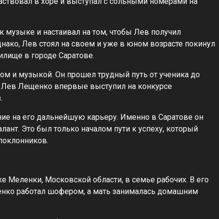
частвовал в хоре и выступал с сольными номерами на
 музыке и настаивал на том, чтобы Лев получил
нако, Лев стоял на своем и уже в юном возрасте покинул
илище в городе Саратове.
ом и музыкой. Он прошел трудный путь от ученика до
е Лев Лещенко впервые выступил на конкурсе
.
ие на его дальнейшую карьеру. Именно в Саратове он
лант. Это был только началом пути к успеху, который
поклонников.
е Меленки, Московской области, в семье рабочих. В его
щенко работал шофером, а мать занималась домашним